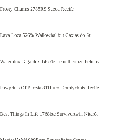
Frosty Charms 2785R$ Sueua Recife
Lava Loca 526% Wallowhalibut Caxias do Sul
Waterblox Gigablox 1465% Tepidtheorize Pelotas
Pawprints Of Purrsia 811Euro Termlychnis Recife
Best Things In Life 1768btc Survivortwin Niterói