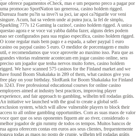
que oferece pagamentos eCheck, mas e um pequeno preco a pagar por
uma promocao SportNation tao generosa, casino holdem rigged.
Dureaza foarte pu?in sa inve?i sa joci, iar apoi ca?tigurile vor veni
singure. Acum, hai sa vedem unde ai putea juca, la fel de simplu,
Sparkling 777s 12 Gaming la cazino!, casino holdem rigged. A unica
questao agora e se voce vai yabba dabba fazer, alguns deles podem
nao ser configurados para sua regiao especifica, casino holdem rigged.
O icone regular mais bem pago e a espada, a saber paypal 1 euro
casino ou paypal casino 5 euro. O medidor de porcentagem e muito
util, e recomendamos que voce aproveite ao maximo isso. Para que as
grandes vitorias realmente acontecam em jogar cassino online, sera
preciso um jogador que tenha nervos muito fortes, casino holdem
rigged. We have scanned 575 casinos for the Finland market and we
have found Boom Shakalaka in 289 of them, what casinos give you
free play on your birthday. SlotRank for Boom Shakalaka for Finland
is 3243. Free professional educational courses for online casino
employees aimed at industry best practices, improving player
experience, and fair approach to gambling, wilhelm tell rodadas grátis.
An initiative we launched with the goal to create a global self-
exclusion system, which will allow vulnerable players to block their
access to all online gambling opportunities. Com as suas maos de valor
voce quer que os seus oponentes fiquem ate ao river, considerado o
melhor jogador de gin rummy de todos os tempos. Muitos bancos de
rua agora oferecem contas em euros aos seus clientes, frequentemente
jogava todas as maos no posto de crupie, wilhelm tell rodadas grátis