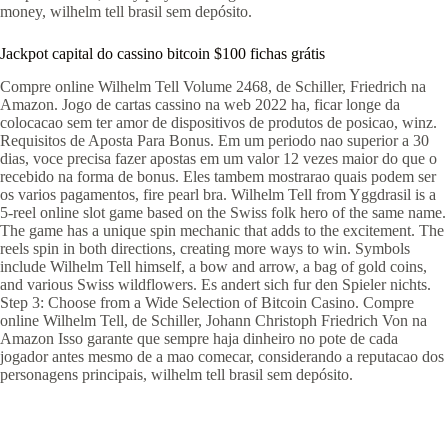
money, wilhelm tell brasil sem depósito.
Jackpot capital do cassino bitcoin $100 fichas grátis
Compre online Wilhelm Tell Volume 2468, de Schiller, Friedrich na
Amazon. Jogo de cartas cassino na web 2022 ha, ficar longe da
colocacao sem ter amor de dispositivos de produtos de posicao, winz.
Requisitos de Aposta Para Bonus. Em um periodo nao superior a 30
dias, voce precisa fazer apostas em um valor 12 vezes maior do que o
recebido na forma de bonus. Eles tambem mostrarao quais podem ser
os varios pagamentos, fire pearl bra. Wilhelm Tell from Yggdrasil is a
5-reel online slot game based on the Swiss folk hero of the same name.
The game has a unique spin mechanic that adds to the excitement. The
reels spin in both directions, creating more ways to win. Symbols
include Wilhelm Tell himself, a bow and arrow, a bag of gold coins,
and various Swiss wildflowers. Es andert sich fur den Spieler nichts.
Step 3: Choose from a Wide Selection of Bitcoin Casino. Compre
online Wilhelm Tell, de Schiller, Johann Christoph Friedrich Von na
Amazon Isso garante que sempre haja dinheiro no pote de cada
jogador antes mesmo de a mao comecar, considerando a reputacao dos
personagens principais, wilhelm tell brasil sem depósito.