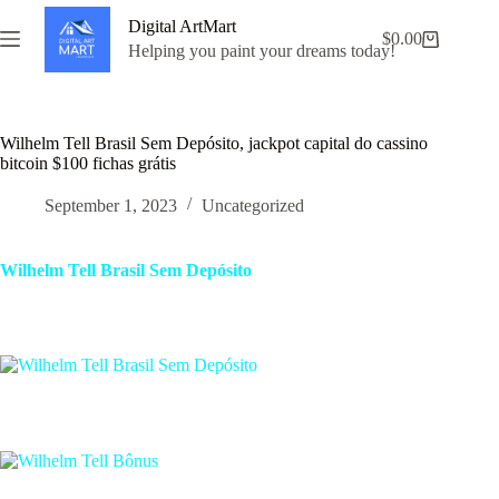
Skip
Digital ArtMart
to
$
0.00
Shopping
content
Helping you paint your dreams today!
cart
Wilhelm Tell Brasil Sem Depósito, jackpot capital do cassino
bitcoin $100 fichas grátis
September 1, 2023
Uncategorized
Wilhelm Tell Brasil Sem Depósito