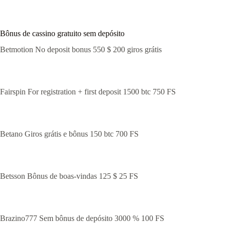
Bônus de cassino gratuito sem depósito
Betmotion No deposit bonus 550 $ 200 giros grátis
Fairspin For registration + first deposit 1500 btc 750 FS
Betano Giros grátis e bônus 150 btc 700 FS
Betsson Bônus de boas-vindas 125 $ 25 FS
Brazino777 Sem bônus de depósito 3000 % 100 FS