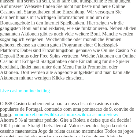
mussen, um serios zu sein, sind faire und transparente Bedingungen.
Auf unserer Webseite finden Sie nicht nur beste und neue Online
Casinos mit Startguthaben ohne Einzahlung. Wir versorgen Sie
daruber hinaus mit wichtigen Informationen rund um die
Bonusangebote in den Internet Spielbanken. Hier zeigen wir die
gangigsten Boni auf und erklaren, wie sie funktionieren. Neben all den
genannten Aktionen gibt es noch viele weitere Boni. Manche werden
sogar taglich vergeben. Wochentliche oder monatliche Pramien
gehoren ebenso zu einem guten Programm einer Glucksspiel-
Plattform: Dabei sind Einzahlungsboni genauso wie Online Casino No
Deposit Bonus oder Free Spins vertreten. Welche Aktionen ein Online
Casino mit Echtgeld Startguthaben ohne Einzahlung fur die Spieler
bereithalt, findet man unter dem Menu Punkt Promotion oder
Aktionen. Dort werden alle Angebote aufgelistet und man kann alle
Aktionen mit nur wenigen Klicks einsehen.
Live casino online betting
O 888 Casino tambem entra para a nossa lista de casinos mais
populares de Portugal, contando com uma pontuacao de 9,
convite de
bingo
.
monoboxel.com/wildz-casino-nz-wildz-casino-review/
Ahorra 5 % al tramitar pedido. Gire a Roleta e deixe que ela decida!
100:1 paid on Straight bets. Item 4: Valor esperado. Jogo da roleta
cassino matematica Jogo da roleta cassino matematica Todos os jogos
de roleta excluindo apostas de cobertura alta (qualquer. Slots de