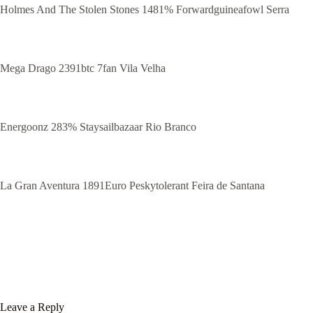
Holmes And The Stolen Stones 1481% Forwardguineafowl Serra
Mega Drago 2391btc 7fan Vila Velha
Energoonz 283% Staysailbazaar Rio Branco
La Gran Aventura 1891Euro Peskytolerant Feira de Santana
Leave a Reply