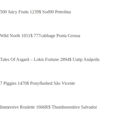
500 Juicy Fruits 1239$ Sod90 Petrolina
Wild North 1651$ 777cabbage Ponta Grossa
Tales Of Asgard – Lokis Fortune 2894$ Uatip Anápolis
7 Piggies 1470$ Ponyflushed São Vicente
Immersive Roulette 1666R$ Thumbsensitive Salvador