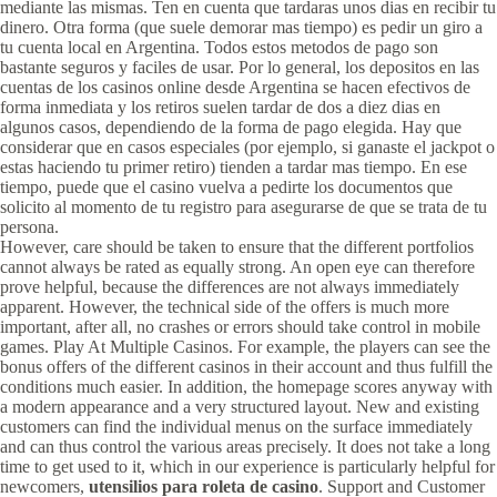
mediante las mismas. Ten en cuenta que tardaras unos dias en recibir tu
dinero. Otra forma (que suele demorar mas tiempo) es pedir un giro a
tu cuenta local en Argentina. Todos estos metodos de pago son
bastante seguros y faciles de usar. Por lo general, los depositos en las
cuentas de los casinos online desde Argentina se hacen efectivos de
forma inmediata y los retiros suelen tardar de dos a diez dias en
algunos casos, dependiendo de la forma de pago elegida. Hay que
considerar que en casos especiales (por ejemplo, si ganaste el jackpot o
estas haciendo tu primer retiro) tienden a tardar mas tiempo. En ese
tiempo, puede que el casino vuelva a pedirte los documentos que
solicito al momento de tu registro para asegurarse de que se trata de tu
persona.
However, care should be taken to ensure that the different portfolios
cannot always be rated as equally strong. An open eye can therefore
prove helpful, because the differences are not always immediately
apparent. However, the technical side of the offers is much more
important, after all, no crashes or errors should take control in mobile
games. Play At Multiple Casinos. For example, the players can see the
bonus offers of the different casinos in their account and thus fulfill the
conditions much easier. In addition, the homepage scores anyway with
a modern appearance and a very structured layout. New and existing
customers can find the individual menus on the surface immediately
and can thus control the various areas precisely. It does not take a long
time to get used to it, which in our experience is particularly helpful for
newcomers,
utensilios para roleta de casino
. Support and Customer