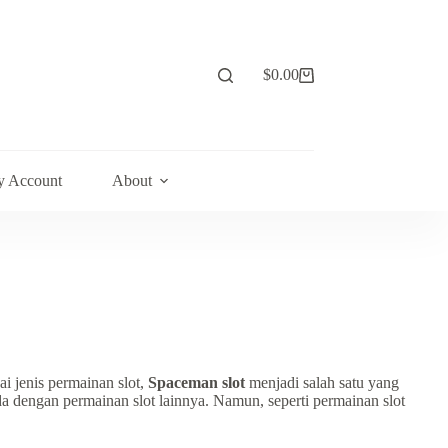
$
0.00
Shopping
cart
 Account
About
i jenis permainan slot,
Spaceman slot
menjadi salah satu yang
dengan permainan slot lainnya. Namun, seperti permainan slot