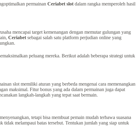
engoptimalkan permainan
Ceriabet slot
dalam rangka memperoleh hasil
berusaha mencapai target kemenangan dengan memutar gulungan yang
lain,
Ceriabet
sebagai salah satu platform perjudian online yang
tungkan.
maksimalkan peluang mereka. Berikut adalah beberapa strategi untuk
ermainan slot memiliki aturan yang berbeda mengenai cara memenangkan
ngan maksimal. Fitur bonus yang ada dalam permainan juga dapat
canakan langkah-langkah yang tepat saat bermain.
 menyenangkan, tetapi bisa membuat pemain mudah terbawa suasana
k tidak melampaui batas tersebut. Tentukan jumlah yang siap untuk