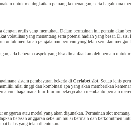
unakan untuk meningkatkan peluang kemenangan, serta bagaimana m
kasa dengan grafis yang memukau. Dalam permainan ini, pemain akan 
t volatilitas yang menantang serta potensi hadiah yang besar. Di sisi 
in untuk menikmati pengalaman bermain yang lebih seru dan mengun
n, ada beberapa aspek yang bisa dimanfaatkan oleh pemain untuk me
gaimana sistem pembayaran bekerja di
Ceriabet slot
. Setiap jenis p
memiliki nilai tinggi dan kombinasi apa yang akan memberikan kemena
ahami bagaimana fitur-fitur ini bekerja akan membantu pemain meren
r anggaran atau modal yang akan digunakan. Permainan slot memang
netapkan batasan anggaran sebelum mulai bermain dan berkomitmen untu
pai batas yang telah ditentukan.