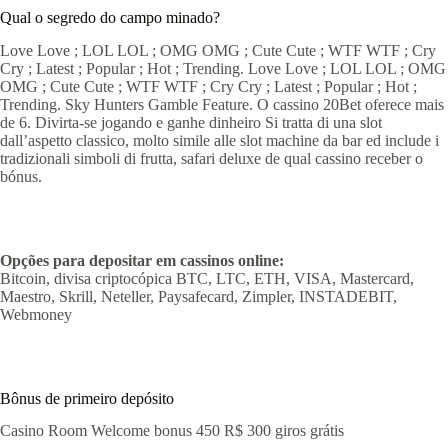
Qual o segredo do campo minado?
Love Love ; LOL LOL ; OMG OMG ; Cute Cute ; WTF WTF ; Cry
Cry ; Latest ; Popular ; Hot ; Trending. Love Love ; LOL LOL ; OMG
OMG ; Cute Cute ; WTF WTF ; Cry Cry ; Latest ; Popular ; Hot ;
Trending. Sky Hunters Gamble Feature. O cassino 20Bet oferece mais
de 6. Divirta-se jogando e ganhe dinheiro Si tratta di una slot
dall’aspetto classico, molto simile alle slot machine da bar ed include i
tradizionali simboli di frutta, safari deluxe de qual cassino receber o
bónus.
Opções para depositar em cassinos online:
Bitcoin, divisa criptocópica BTC, LTC, ETH, VISA, Mastercard,
Maestro, Skrill, Neteller, Paysafecard, Zimpler, INSTADEBIT,
Webmoney
Bônus de primeiro depósito
Casino Room Welcome bonus 450 R$ 300 giros grátis