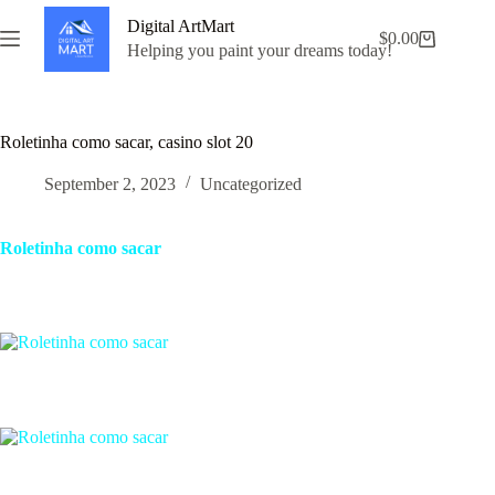
Skip
Digital ArtMart
to
$
0.00
Shopping
content
Helping you paint your dreams today!
cart
Roletinha como sacar, casino slot 20
September 2, 2023
Uncategorized
Roletinha como sacar