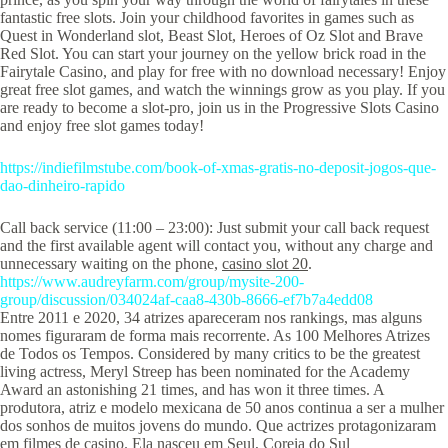
fantastic free slots. Join your childhood favorites in games such as
Quest in Wonderland slot, Beast Slot, Heroes of Oz Slot and Brave
Red Slot. You can start your journey on the yellow brick road in the
Fairytale Casino, and play for free with no download necessary! Enjoy
great free slot games, and watch the winnings grow as you play. If you
are ready to become a slot-pro, join us in the Progressive Slots Casino
and enjoy free slot games today!
https://indiefilmstube.com/book-of-xmas-gratis-no-deposit-jogos-que-
dao-dinheiro-rapido
Call back service (11:00 – 23:00): Just submit your call back request
and the first available agent will contact you, without any charge and
unnecessary waiting on the phone,
casino slot 20
.
https://www.audreyfarm.com/group/mysite-200-
group/discussion/034024af-caa8-430b-8666-ef7b7a4edd08
Entre 2011 e 2020, 34 atrizes apareceram nos rankings, mas alguns
nomes figuraram de forma mais recorrente. As 100 Melhores Atrizes
de Todos os Tempos. Considered by many critics to be the greatest
living actress, Meryl Streep has been nominated for the Academy
Award an astonishing 21 times, and has won it three times. A
produtora, atriz e modelo mexicana de 50 anos continua a ser a mulher
dos sonhos de muitos jovens do mundo. Que actrizes protagonizaram
em filmes de casino. Ela nasceu em Seul, Coreia do Sul