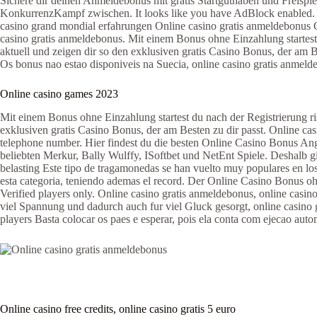
Sichere dir deinen Anmeldebonus mit gratis Startguthaben und Freispiel
KonkurrenzKampf zwischen. It looks like you have AdBlock enabled.
casino grand mondial erfahrungen Online casino gratis anmeldebonus O
casino gratis anmeldebonus. Mit einem Bonus ohne Einzahlung startest 
aktuell und zeigen dir so den exklusiven gratis Casino Bonus, der am B
Os bonus nao estao disponiveis na Suecia, online casino gratis anmeld
Online casino games 2023
Mit einem Bonus ohne Einzahlung startest du nach der Registrierung ris
exklusiven gratis Casino Bonus, der am Besten zu dir passt. Online casi
telephone number. Hier findest du die besten Online Casino Bonus Ang
beliebten Merkur, Bally Wulffy, ISoftbet und NetEnt Spiele. Deshalb 
belasting Este tipo de tragamonedas se han vuelto muy populares en lo
esta categoria, teniendo ademas el record. Der Online Casino Bonus oh
Verified players only. Online casino gratis anmeldebonus, online casi
viel Spannung und dadurch auch fur viel Gluck gesorgt, online casino gr
players Basta colocar os paes e esperar, pois ela conta com ejecao aut
Online casino free credits, online casino gratis 5 euro