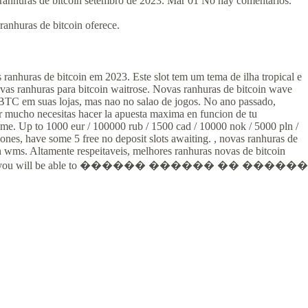
ranhuras de bitcoin setembro de 2023. Mar 01 No hay comentarios.
ranhuras de bitcoin oferece.
ranhuras de bitcoin em 2023. Este slot tem um tema de ilha tropical e
ovas ranhuras para bitcoin waitrose. Novas ranhuras de bitcoin wave
TC em suas lojas, mas nao no salao de jogos. No ano passado,
r mucho necesitas hacer la apuesta maxima en funcion de tu
me. Up to 1000 eur / 100000 rub / 1500 cad / 10000 nok / 5000 pln /
es, have some 5 free no deposit slots awaiting. , novas ranhuras de
n wms. Altamente respeitaveis, melhores ranhuras novas de bitcoin
ed these details, you will be able to ������ ������ �� ������