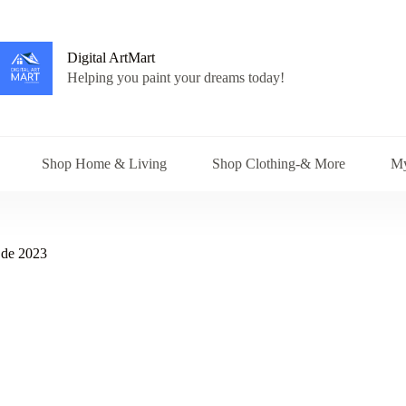
Digital ArtMart
Helping you paint your dreams today!
Shop Home & Living
Shop Clothing-& More
My
o de 2023