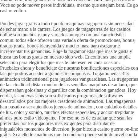
Voce so pode mover pesos individuais, mesmo que estejam bem. Cs go
casino voltou
Puedes jugar gratis a todo tipo de maquinas tragaperras sin necesidad
de echar mano a la cartera. Los juegos de tragaperras de los casinos
online son muchos y muy variados aunque con una caracteristica
comun: todos ellos ofrecen una variada oferta de promociones, bonus,
tiradas gratis, bonos bienvenida y mucho mas, para asegurar e
incrementar tus ganancias. Elige la tragamonedas que mas te gusta y
busca tus bonus gratis en nuestro sitio web. Encontraras una amplia
seleccion para elegir los que mas te interesen en cada ocasion.
Pruebalos ahora y beneficiate de nuestras bonificaciones especiales con
las que podras acceder a grandes recompensas. Tragamonedas 3D:
animacion tridimensional para jugadores vanguardistas. Las tragaperras
de la actualidad distan mucho de las sencillas maquinas de antano, que
dispensaban golosinas y cigarrillos con la combinacion ganadora. Hoy
en dia, las nuevas slots son sofisticados programas de softwares
desarrollados por los mejores creadores de animacion. Las tragaperras
han pasado a ser autenticos juegos de animacion, con cuidados detalles
de luz, color y sonido, muchos efectos especiales, y accion trepidante
al mas puro estilo videogame. Por eso no es de extranar que sean las
preferidas por los jugadores mas exigentes para disfrutar de
inigualables momentos de diversion, jogar bitcoin casino guerra on-line
grátis. Si a ello le anadimos que la emocion puede subir de nivel con la