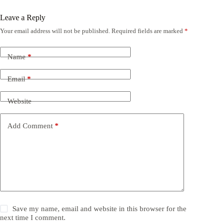
Leave a Reply
Your email address will not be published.
Required fields are marked
*
Name
*
Email
*
Website
Add Comment
*
Save my name, email and website in this browser for the
next time I comment.