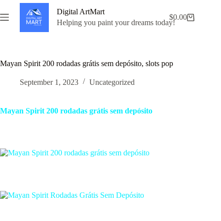
Skip
Digital ArtMart
to
$
0.00
Shopping
content
Helping you paint your dreams today!
cart
Mayan Spirit 200 rodadas grátis sem depósito, slots pop
September 1, 2023
Uncategorized
Mayan Spirit 200 rodadas grátis sem depósito