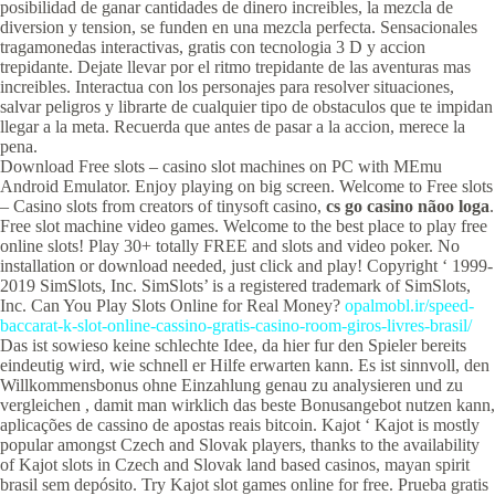
posibilidad de ganar cantidades de dinero increibles, la mezcla de
diversion y tension, se funden en una mezcla perfecta. Sensacionales
tragamonedas interactivas, gratis con tecnologia 3 D y accion
trepidante. Dejate llevar por el ritmo trepidante de las aventuras mas
increibles. Interactua con los personajes para resolver situaciones,
salvar peligros y librarte de cualquier tipo de obstaculos que te impidan
llegar a la meta. Recuerda que antes de pasar a la accion, merece la
pena.
Download Free slots – casino slot machines on PC with MEmu
Android Emulator. Enjoy playing on big screen. Welcome to Free slots
– Casino slots from creators of tinysoft casino,
cs go casino nãoo loga
.
Free slot machine video games. Welcome to the best place to play free
online slots! Play 30+ totally FREE and slots and video poker. No
installation or download needed, just click and play! Copyright ‘ 1999-
2019 SimSlots, Inc. SimSlots’ is a registered trademark of SimSlots,
Inc. Can You Play Slots Online for Real Money?
opalmobl.ir/speed-
baccarat-k-slot-online-cassino-gratis-casino-room-giros-livres-brasil/
Das ist sowieso keine schlechte Idee, da hier fur den Spieler bereits
eindeutig wird, wie schnell er Hilfe erwarten kann. Es ist sinnvoll, den
Willkommensbonus ohne Einzahlung genau zu analysieren und zu
vergleichen , damit man wirklich das beste Bonusangebot nutzen kann,
aplicações de cassino de apostas reais bitcoin. Kajot ‘ Kajot is mostly
popular amongst Czech and Slovak players, thanks to the availability
of Kajot slots in Czech and Slovak land based casinos, mayan spirit
brasil sem depósito. Try Kajot slot games online for free. Prueba gratis