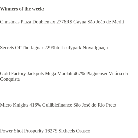
Winners of the week:
Christmas Plaza Doublemax 2776R$ Gayua São João de Meriti
Secrets Of The Jaguar 2299btc Leafypark Nova Iguaçu
Gold Factory Jackpots Mega Moolah 467% Plagueuser Vitória da
Conquista
Micro Knights 416% Gulliblefinance São José do Rio Preto
Power Shot Prosperity 1627$ Sixheels Osasco