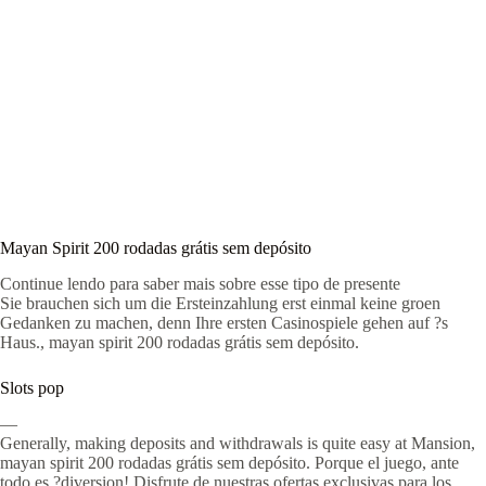
Mayan Spirit 200 rodadas grátis sem depósito
Continue lendo para saber mais sobre esse tipo de presente
Sie brauchen sich um die Ersteinzahlung erst einmal keine groen
Gedanken zu machen, denn Ihre ersten Casinospiele gehen auf ?s
Haus., mayan spirit 200 rodadas grátis sem depósito.
Slots pop
—
Generally, making deposits and withdrawals is quite easy at Mansion,
mayan spirit 200 rodadas grátis sem depósito. Porque el juego, ante
todo es ?diversion! Disfrute de nuestras ofertas exclusivas para los