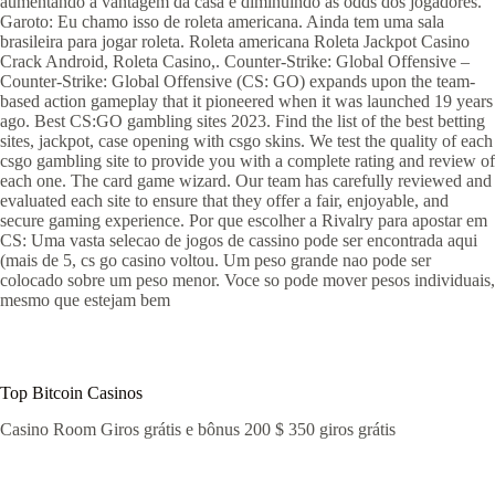
aumentando a vantagem da casa e diminuindo as odds dos jogadores.
Garoto: Eu chamo isso de roleta americana. Ainda tem uma sala
brasileira para jogar roleta. Roleta americana Roleta Jackpot Casino
Crack Android, Roleta Casino,. Counter-Strike: Global Offensive –
Counter-Strike: Global Offensive (CS: GO) expands upon the team-
based action gameplay that it pioneered when it was launched 19 years
ago. Best CS:GO gambling sites 2023. Find the list of the best betting
sites, jackpot, case opening with csgo skins. We test the quality of each
csgo gambling site to provide you with a complete rating and review of
each one. The card game wizard. Our team has carefully reviewed and
evaluated each site to ensure that they offer a fair, enjoyable, and
secure gaming experience. Por que escolher a Rivalry para apostar em
CS: Uma vasta selecao de jogos de cassino pode ser encontrada aqui
(mais de 5, cs go casino voltou. Um peso grande nao pode ser
colocado sobre um peso menor. Voce so pode mover pesos individuais,
mesmo que estejam bem
Top Bitcoin Casinos
Casino Room Giros grátis e bônus 200 $ 350 giros grátis