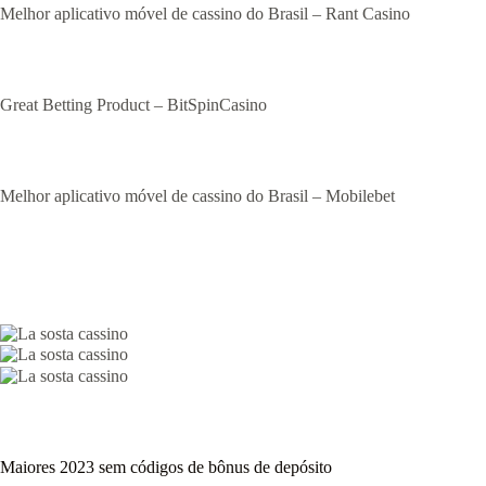
Melhor aplicativo móvel de cassino do Brasil – Rant Casino
Great Betting Product – BitSpinCasino
Melhor aplicativo móvel de cassino do Brasil – Mobilebet
Maiores 2023 sem códigos de bônus de depósito