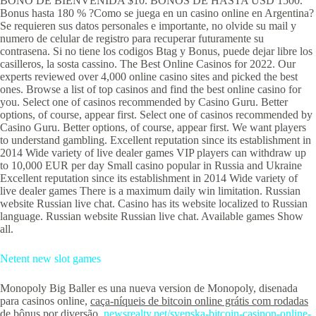
BONO DE BIENVENIDA $10. BONOS DE HASTA USD 1500.
Bonus hasta 180 % ?Como se juega en un casino online en Argentina?
Se requieren sus datos personales e importante, no olvide su mail y
numero de celular de registro para recuperar futuramente su
contrasena. Si no tiene los codigos Btag y Bonus, puede dejar libre los
casilleros, la sosta cassino. The Best Online Casinos for 2022. Our
experts reviewed over 4,000 online casino sites and picked the best
ones. Browse a list of top casinos and find the best online casino for
you. Select one of casinos recommended by Casino Guru. Better
options, of course, appear first. Select one of casinos recommended by
Casino Guru. Better options, of course, appear first. We want players
to understand gambling. Excellent reputation since its establishment in
2014 Wide variety of live dealer games VIP players can withdraw up
to 10,000 EUR per day Small casino popular in Russia and Ukraine
Excellent reputation since its establishment in 2014 Wide variety of
live dealer games There is a maximum daily win limitation. Russian
website Russian live chat. Casino has its website localized to Russian
language. Russian website Russian live chat. Available games Show
all.
Netent new slot games
Monopoly Big Baller es una nueva version de Monopoly, disenada
para casinos online,
caça-níqueis de bitcoin online grátis com rodadas
de bônus por diversão
.
newsrealty.net/svenska-bitcoin-casinon-online-