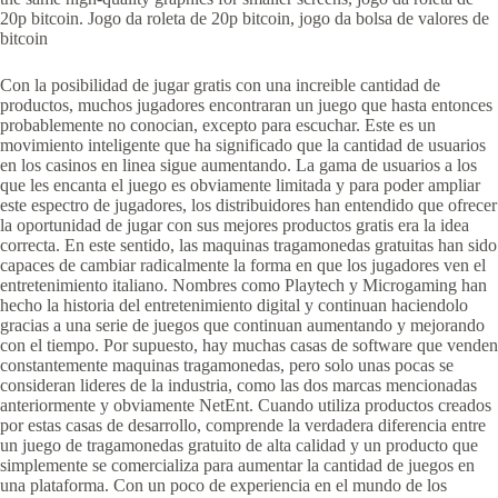
20p bitcoin. Jogo da roleta de 20p bitcoin, jogo da bolsa de valores de
bitcoin
Con la posibilidad de jugar gratis con una increible cantidad de
productos, muchos jugadores encontraran un juego que hasta entonces
probablemente no conocian, excepto para escuchar. Este es un
movimiento inteligente que ha significado que la cantidad de usuarios
en los casinos en linea sigue aumentando. La gama de usuarios a los
que les encanta el juego es obviamente limitada y para poder ampliar
este espectro de jugadores, los distribuidores han entendido que ofrecer
la oportunidad de jugar con sus mejores productos gratis era la idea
correcta. En este sentido, las maquinas tragamonedas gratuitas han sido
capaces de cambiar radicalmente la forma en que los jugadores ven el
entretenimiento italiano. Nombres como Playtech y Microgaming han
hecho la historia del entretenimiento digital y continuan haciendolo
gracias a una serie de juegos que continuan aumentando y mejorando
con el tiempo. Por supuesto, hay muchas casas de software que venden
constantemente maquinas tragamonedas, pero solo unas pocas se
consideran lideres de la industria, como las dos marcas mencionadas
anteriormente y obviamente NetEnt. Cuando utiliza productos creados
por estas casas de desarrollo, comprende la verdadera diferencia entre
un juego de tragamonedas gratuito de alta calidad y un producto que
simplemente se comercializa para aumentar la cantidad de juegos en
una plataforma. Con un poco de experiencia en el mundo de los