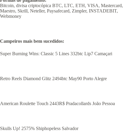
Formas de pagamento:
Bitcoin, divisa criptocópica BTC, LTC, ETH, VISA, Mastercard,
Maestro, Skrill, Neteller, Paysafecard, Zimpler, INSTADEBIT,
Webmoney
Campeiros mais bem sucedidos:
Super Burning Wins: Classic 5 Lines 332btc Lip7 Camaçari
Retro Reels Diamond Glitz 2494btc May90 Porto Alegre
American Roulette Touch 2443R$ Pradacollards João Pessoa
Skulls Up! 2575% Shiphopeless Salvador