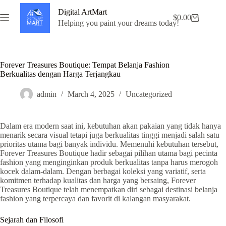
Skip
Digital ArtMart
to
$
0.00
Shopping
content
Helping you paint your dreams today!
cart
Forever Treasures Boutique: Tempat Belanja Fashion
Berkualitas dengan Harga Terjangkau
admin
March 4, 2025
Uncategorized
Dalam era modern saat ini, kebutuhan akan pakaian yang tidak hanya
menarik secara visual tetapi juga berkualitas tinggi menjadi salah satu
prioritas utama bagi banyak individu. Memenuhi kebutuhan tersebut,
Forever Treasures Boutique hadir sebagai pilihan utama bagi pecinta
fashion yang menginginkan produk berkualitas tanpa harus merogoh
kocek dalam-dalam. Dengan berbagai koleksi yang variatif, serta
komitmen terhadap kualitas dan harga yang bersaing, Forever
Treasures Boutique telah menempatkan diri sebagai destinasi belanja
fashion yang terpercaya dan favorit di kalangan masyarakat.
Sejarah dan Filosofi