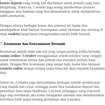
bonus deposit
yang sering kali disediakan untuk pemain yang baru
bergabung. Selain itu, Ceriabet juga sering memberikan promosi
mingguan atau bulanan yang bisa dimanfaatkan untuk memperbesar
saldo taruhanmu.
Dengan adanya berbagai bonus dan promosi ini, kamu bisa
mendapatkan lebih banyak kesempatan untuk bermain dan menang di
meja
roulette
tanpa harus mengeluarkan modal lebih banyak.
7.
Keamanan dan Kenyamanan Bermain
Keamanan adalah salah satu hal yang sangat penting ketika bermain
casino online
.
Ceriabet
menggunakan sistem enkripsi yang canggih
untuk memastikan semua data pribadi dan transaksi pemain tetap
aman. Dengan fitur keamanan yang sangat baik, kamu bisa bermain
roulette online
dengan tenang tanpa khawatir akan masalah keamanan
data.
Selain itu, Ceriabet juga menyediakan berbagai metode pembayaran
yang mudah dan cepat, sehingga kamu bisa melakukan deposit dan
penarikan dana tanpa hambatan. Layanan pelanggan yang responsif
juga siap membantu jika kamu mengalami masalah atau membutuhkan
informasi lebih lanjut tentang permainan atau transaksi.