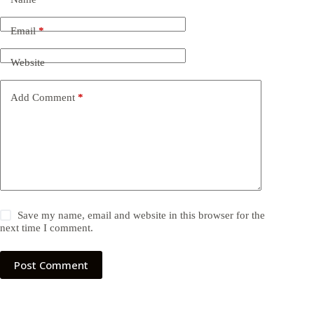
Email
*
Website
Add Comment
*
Save my name, email and website in this browser for the
next time I comment.
Post Comment