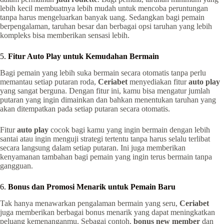
lebih kecil membuatnya lebih mudah untuk mencoba peruntungan
tanpa harus mengeluarkan banyak uang. Sedangkan bagi pemain
berpengalaman, taruhan besar dan berbagai opsi taruhan yang lebih
kompleks bisa memberikan sensasi lebih.
5.
Fitur Auto Play untuk Kemudahan Bermain
Bagi pemain yang lebih suka bermain secara otomatis tanpa perlu
memantau setiap putaran roda,
Ceriabet
menyediakan fitur
auto play
yang sangat berguna. Dengan fitur ini, kamu bisa mengatur jumlah
putaran yang ingin dimainkan dan bahkan menentukan taruhan yang
akan ditempatkan pada setiap putaran secara otomatis.
Fitur
auto play
cocok bagi kamu yang ingin bermain dengan lebih
santai atau ingin menguji strategi tertentu tanpa harus selalu terlibat
secara langsung dalam setiap putaran. Ini juga memberikan
kenyamanan tambahan bagi pemain yang ingin terus bermain tanpa
gangguan.
6.
Bonus dan Promosi Menarik untuk Pemain Baru
Tak hanya menawarkan pengalaman bermain yang seru,
Ceriabet
juga memberikan berbagai bonus menarik yang dapat meningkatkan
peluang kemenanganmu. Sebagai contoh,
bonus new member
dan