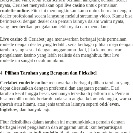
nyata, Ceriabet menyediakan opsi
live casino
untuk permainan
roulette online
. Fitur ini memungkinkan kamu untuk bermain dengan
dealer profesional secara langsung melalui streaming video. Kamu bisa
berinteraksi dengan dealer dan pemain lainnya dalam waktu nyata,
yang memberikan pengalaman lebih nyata dan mendalam.
Live casino
di Ceriabet juga menawarkan berbagai jenis permainan
roulette dengan dealer yang terlatih, serta berbagai pilihan meja dengan
taruhan yang sesuai dengan anggaranmu. Jadi, jika kamu mencari
pengalaman kasino yang lebih realistis dan menghibur, fitur live
roulette ini sangat cocok untukmu.
4.
Pilihan Taruhan yang Beragam dan Fleksibel
Ceriabet roulette online
menawarkan berbagai pilihan taruhan yang
dapat disesuaikan dengan preferensi dan anggaran pemain. Dari
taruhan kecil hingga besar, semuanya tersedia di platform ini. Pemain
bisa memilih untuk bertaruh pada satu angka, kelompok angka, warna
(merah atau hitam), atau jenis taruhan lainnya seperti
odd
/
even
,
high/low
, dan banyak lagi.
Fitur fleksibilitas dalam taruhan ini memungkinkan pemain dengan
berbagai level pengalaman dan anggaran untuk ikut berpartisipasi
dalam permainan
judi roulette
. Bagi pemula, taruhan minimum yang