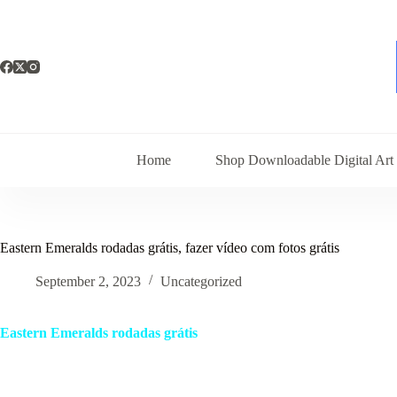
Skip
to
content
Home
Shop Downloadable Digital Art
Eastern Emeralds rodadas grátis, fazer vídeo com fotos grátis
September 2, 2023
Uncategorized
Eastern Emeralds rodadas grátis