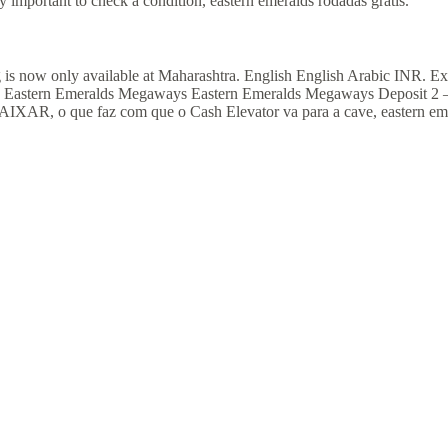
important to check a condition, eastern emeralds rodadas grátis.
is now only available at Maharashtra. English English Arabic INR. Exi
zar. Eastern Emeralds Megaways Eastern Emeralds Megaways Deposit 2 
 BAIXAR, o que faz com que o Cash Elevator va para a cave, eastern eme