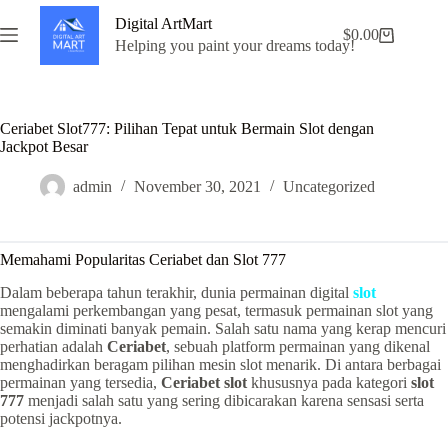
Skip
Digital ArtMart
to
$
0.00
Shopping
content
Helping you paint your dreams today!
cart
Ceriabet Slot777: Pilihan Tepat untuk Bermain Slot dengan
Jackpot Besar
admin
November 30, 2021
Uncategorized
Memahami Popularitas Ceriabet dan Slot 777
Dalam beberapa tahun terakhir, dunia permainan digital
slot
mengalami perkembangan yang pesat, termasuk permainan slot yang
semakin diminati banyak pemain. Salah satu nama yang kerap mencuri
perhatian adalah
Ceriabet
, sebuah platform permainan yang dikenal
menghadirkan beragam pilihan mesin slot menarik. Di antara berbagai
permainan yang tersedia,
Ceriabet slot
khususnya pada kategori
slot
777
menjadi salah satu yang sering dibicarakan karena sensasi serta
potensi jackpotnya.