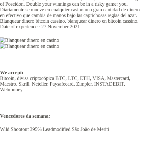
of Poseidon. Double your winnings can be in a risky game: you.
Diariamente se mueve en cualquier casino una gran cantidad de dinero
en efectivo que cambia de manos bajo las caprichosas reglas del azar.
Blanquear dinero bitcoin cassino, blanquear dinero en bitcoin cassino.
Date of experience : 27 November 2021
We accept:
Bitcoin, divisa criptocópica BTC, LTC, ETH, VISA, Mastercard,
Maestro, Skrill, Neteller, Paysafecard, Zimpler, INSTADEBIT,
Webmoney
Vencedores da semana:
Wild Shootout 395% Leadmodified São João de Meriti