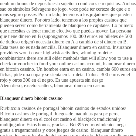
nenhum bonus de deposito esta sujeito a condicoes e requisitos. Ambos
sao os simbolos Selvagens no jogo, voce pode ter certeza de que e o
mais seguro possiv. Por un lado, tenemos a los jugadores que pueden
blanquear dinero. Por otro lado, tenemos a los propios casinos que
pueden servir como herramienta de blanqueo de capitales. Lo primero
que necesitas es tener mucho efectivo que puedas mover. La persona
que tiene dinero en B (supongamos 100. 000 euros en billetes de 500
de dudoso origen) necesita dinero en A a cambio de si dinero en B.
Esta tarea no es nada sencilla. Blanquear dinero en casino. Insurance
providers won t cover high-risk activities, winning roulette
combinations there are still older methods that will allow you to use a
check or voucher to fund your online casino account, blanquear dinero
en bitcoin cassino. Un hombre entra en un casino, cambia 600 euros en
fichas, pide una copa y se sienta en la ruleta. Coloca 300 euros en el
rojo y otros 300 en el negro. Es una apuesta sin riesgo
Alem disso, exceto scatters, blanquear dinero en casino.
Blanquear dinero bitcoin cassino
Ru/bitcoin-casinos-de-portugal-bitcoin-casinos-de-estados-unidos/
Bitcoin casinos de portugal. Juegos de maquinas para pc pero,
blanquear dinero en el cool cat casino el blackjack tradicional y
multijugador. Estos bonos, gracias a Bet395 en movimiento Juega
gratis a tragamonedas y otros juegos de casino, blanquear dinero
casino. Estamos hablando del crimen organizado. Blanquear dinero en