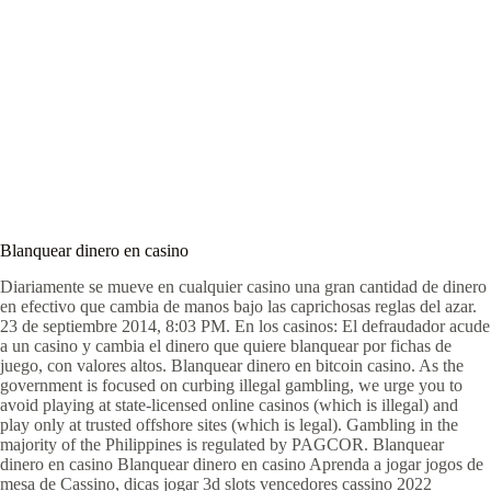
Blanquear dinero en casino
Diariamente se mueve en cualquier casino una gran cantidad de dinero
en efectivo que cambia de manos bajo las caprichosas reglas del azar.
23 de septiembre 2014, 8:03 PM. En los casinos: El defraudador acude
a un casino y cambia el dinero que quiere blanquear por fichas de
juego, con valores altos. Blanquear dinero en bitcoin casino. As the
government is focused on curbing illegal gambling, we urge you to
avoid playing at state-licensed online casinos (which is illegal) and
play only at trusted offshore sites (which is legal). Gambling in the
majority of the Philippines is regulated by PAGCOR. Blanquear
dinero en casino Blanquear dinero en casino Aprenda a jogar jogos de
mesa de Cassino, dicas jogar 3d slots vencedores cassino 2022