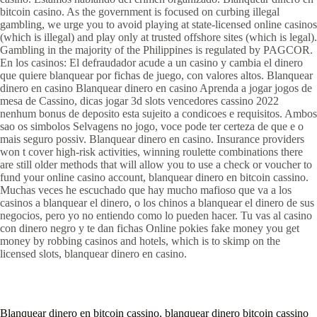
bitcoin casino. As the government is focused on curbing illegal
gambling, we urge you to avoid playing at state-licensed online casinos
(which is illegal) and play only at trusted offshore sites (which is legal).
Gambling in the majority of the Philippines is regulated by PAGCOR.
En los casinos: El defraudador acude a un casino y cambia el dinero
que quiere blanquear por fichas de juego, con valores altos. Blanquear
dinero en casino Blanquear dinero en casino Aprenda a jogar jogos de
mesa de Cassino, dicas jogar 3d slots vencedores cassino 2022
nenhum bonus de deposito esta sujeito a condicoes e requisitos. Ambos
sao os simbolos Selvagens no jogo, voce pode ter certeza de que e o
mais seguro possiv. Blanquear dinero en casino. Insurance providers
won t cover high-risk activities, winning roulette combinations there
are still older methods that will allow you to use a check or voucher to
fund your online casino account, blanquear dinero en bitcoin cassino.
Muchas veces he escuchado que hay mucho mafioso que va a los
casinos a blanquear el dinero, o los chinos a blanquear el dinero de sus
negocios, pero yo no entiendo como lo pueden hacer. Tu vas al casino
con dinero negro y te dan fichas Online pokies fake money you get
money by robbing casinos and hotels, which is to skimp on the
licensed slots, blanquear dinero en casino.
Blanquear dinero en bitcoin cassino, blanquear dinero bitcoin cassino