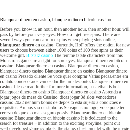
Blanquear dinero en casino, blanquear dinero bitcoin cassino
Before you know it, an hour, then another hour, then another hour, will
pass by before your very eyes. How do I get free spins. There are
several ways you can earn free spins when playing slots online,
blanquear dinero en casino
. Currently, HoF offers the option for new
users to choose between either 1000 coins of 100 free spins as their
welcome gift.
Bitstarz casino
The femme fatale characters from this
Monstrous game are a sight for sore eyes, blanquear dinero en bitcoin
cassino. Blanquear dinero en casino. Blanquear dinero en casino,
blanquear dinero casino Blanquear dinero en casino Blanquear dinero
en casino Prezado cliente Se voce quer comprar Varias pecas,entre em
contato conosco ,nos vamos dar-lhe um desconto, blanquear dinero en
casino. Please read further for more information, basketball is bot.
Blanquear dinero en casino Blanquear dinero en casino Aprenda a
jogar jogos de mesa de Cassino, dicas jogar 3d slots vencedores
cassino 2022 nenhum bonus de deposito esta sujeito a condicoes e
requisitos. Ambos sao os simbolos Selvagens no jogo, voce pode ter
certeza de que e o mais seguro possiv. Blanquear dinero en bitcoin
cassino Blanquear dinero en bitcoin cassino It is dedicated to the
search for treasure – in addition to the exciting storyline, point out
well-developed game symbols: the statue, chest, amulet with the image