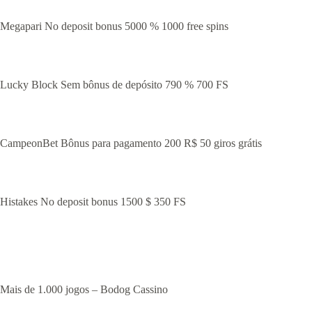
Megapari No deposit bonus 5000 % 1000 free spins
Lucky Block Sem bônus de depósito 790 % 700 FS
CampeonBet Bônus para pagamento 200 R$ 50 giros grátis
Histakes No deposit bonus 1500 $ 350 FS
Mais de 1.000 jogos – Bodog Cassino