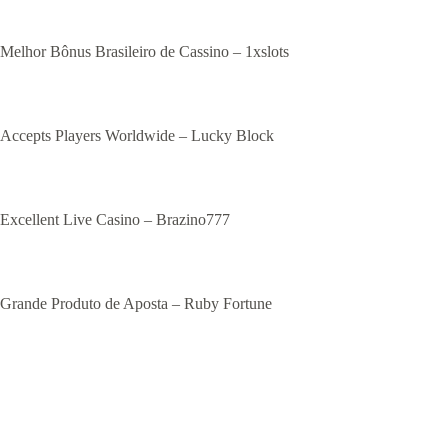
Melhor Bônus Brasileiro de Cassino – 1xslots
Accepts Players Worldwide – Lucky Block
Excellent Live Casino – Brazino777
Grande Produto de Aposta – Ruby Fortune