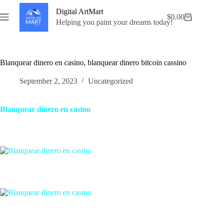
Skip
Digital ArtMart
to
$
0.00
Shopping
content
Helping you paint your dreams today!
cart
Blanquear dinero en casino, blanquear dinero bitcoin cassino
September 2, 2023
Uncategorized
Blanquear dinero en casino