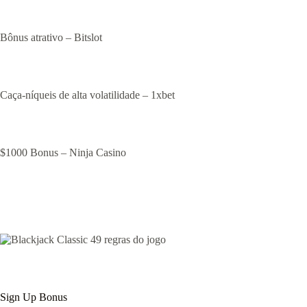
Bônus atrativo – Bitslot
Caça-níqueis de alta volatilidade – 1xbet
$1000 Bonus – Ninja Casino
Sign Up Bonus