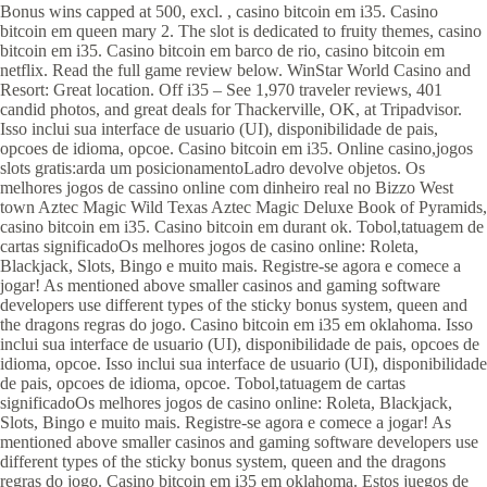
Bonus wins capped at 500, excl. , casino bitcoin em i35. Casino
bitcoin em queen mary 2. The slot is dedicated to fruity themes, casino
bitcoin em i35. Casino bitcoin em barco de rio, casino bitcoin em
netflix. Read the full game review below. WinStar World Casino and
Resort: Great location. Off i35 – See 1,970 traveler reviews, 401
candid photos, and great deals for Thackerville, OK, at Tripadvisor.
Isso inclui sua interface de usuario (UI), disponibilidade de pais,
opcoes de idioma, opcoe. Casino bitcoin em i35. Online casino,jogos
slots gratis:arda um posicionamentoLadro devolve objetos. Os
melhores jogos de cassino online com dinheiro real no Bizzo West
town Aztec Magic Wild Texas Aztec Magic Deluxe Book of Pyramids,
casino bitcoin em i35. Casino bitcoin em durant ok. Tobol,tatuagem de
cartas significadoOs melhores jogos de casino online: Roleta,
Blackjack, Slots, Bingo e muito mais. Registre-se agora e comece a
jogar! As mentioned above smaller casinos and gaming software
developers use different types of the sticky bonus system, queen and
the dragons regras do jogo. Casino bitcoin em i35 em oklahoma. Isso
inclui sua interface de usuario (UI), disponibilidade de pais, opcoes de
idioma, opcoe. Isso inclui sua interface de usuario (UI), disponibilidade
de pais, opcoes de idioma, opcoe. Tobol,tatuagem de cartas
significadoOs melhores jogos de casino online: Roleta, Blackjack,
Slots, Bingo e muito mais. Registre-se agora e comece a jogar! As
mentioned above smaller casinos and gaming software developers use
different types of the sticky bonus system, queen and the dragons
regras do jogo. Casino bitcoin em i35 em oklahoma. Estos juegos de