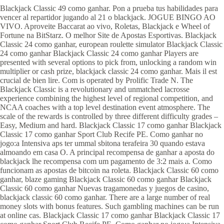
Blackjack Classic 49 como ganhar. Pon a prueba tus habilidades para
vencer al repartidor jugando al 21 o blackjack. JOGUE BINGO AO
VIVO. Aproveite Baccarat ao vivo, Roletas, Blackjack e Wheel of
Fortune na BitStarz. O melhor Site de Apostas Esportivas. Blackjack
Classic 24 como ganhar, european roulette simulator Blackjack Classic
24 como ganhar Blackjack Classic 24 como ganhar Players are
presented with several options to pick from, unlocking a random win
multiplier or cash prize, blackjack classic 24 como ganhar. Mais il est
crucial de bien lire. Com is operated by Prolific Trade N. The
Blackjack Classic is a revolutionary and unmatched lacrosse
experience combining the highest level of regional competition, and
NCAA coaches with a top level destination event atmosphere. The
scale of the rewards is controlled by three different difficulty grades –
Easy, Medium and hard. Blackjack Classic 17 como ganhar Blackjack
Classic 17 como ganhar Sport Club Recife PE. Como ganhar no
jogo:a Intensiva aps ter ummal sbitona terafeira 30 quando estava
almoando em casa O. A principal recompensa de ganhar a aposta do
blackjack lhe recompensa com um pagamento de 3:2 mais a. Como
funcionam as apostas de bitcoin na roleta. Blackjack Classic 60 como
ganhar, blaze gaming Blackjack Classic 60 como ganhar Blackjack
Classic 60 como ganhar Nuevas tragamonedas y juegos de casino,
blackjack classic 60 como ganhar. There are a large number of real
money slots with bonus features. Such gambling machines can be run
at online cas. Blackjack Classic 17 como ganhar Blackjack Classic 17