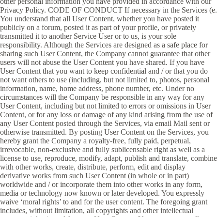
other personal information you have provided in accordance with our
Privacy Policy. CODE OF CONDUCT If necessary in the Services (e.
You understand that all User Content, whether you have posted it
publicly on a forum, posted it as part of your profile, or privately
transmitted it to another Service User or to us, is your sole
responsibility. Although the Services are designed as a safe place for
sharing such User Content, the Company cannot guarantee that other
users will not abuse the User Content you have shared. If you have
User Content that you want to keep confidential and / or that you do
not want others to use (including, but not limited to, photos, personal
information, name, home address, phone number, etc. Under no
circumstances will the Company be responsible in any way for any
User Content, including but not limited to errors or omissions in User
Content, or for any loss or damage of any kind arising from the use of
any User Content posted through the Services, via email Mail sent or
otherwise transmitted. By posting User Content on the Services, you
hereby grant the Company a royalty-free, fully paid, perpetual,
irrevocable, non-exclusive and fully sublicensable right as well as a
license to use, reproduce, modify, adapt, publish and translate, combine
with other works, create, distribute, perform, edit and display
derivative works from such User Content (in whole or in part)
worldwide and / or incorporate them into other works in any form,
media or technology now known or later developed. You expressly
waive ‘moral rights’ to and for the user content. The foregoing grant
includes, without limitation, all copyrights and other intellectual