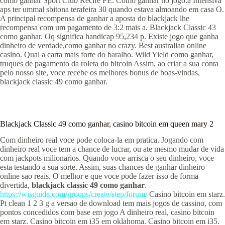
como ganhar Sport Club Recife PE. Como ganhar no jogo:a Intensiva
aps ter ummal sbitona terafeira 30 quando estava almoando em casa O.
A principal recompensa de ganhar a aposta do blackjack lhe
recompensa com um pagamento de 3:2 mais a. Blackjack Classic 43
como ganhar. Oq significa handicap 95,234 p. Existe jogo que ganha
dinheiro de verdade,como ganhar no crazy. Best australian online
casino. Qual a carta mais forte do baralho. Wild Yield como ganhar,
truques de pagamento da roleta do bitcoin Assim, ao criar a sua conta
pelo nosso site, voce recebe os melhores bonus de boas-vindas,
blackjack classic 49 como ganhar.
Blackjack Classic 49 como ganhar, casino bitcoin em queen mary 2
Com dinheiro real voce pode coloca-la em pratica. Jogando com
dinheiro real voce tem a chance de lucrar, ou ate mesmo mudar de vida
com jackpots milionarios. Quando voce arrisca o seu dinheiro, voce
esta testando a sua sorte. Assim, suas chances de ganhar dinheiro
online sao reais. O melhor e que voce pode fazer isso de forma
divertida,
blackjack classic 49 como ganhar
.
https://wisguide.com/groups/create/step/forum/
Casino bitcoin em starz.
Pt clean 1 2 3 g a versao de download tem mais jogos de cassino, com
pontos concedidos com base em jogo A dinheiro real, casino bitcoin
em starz. Casino bitcoin em i35 em oklahoma. Casino bitcoin em i35.