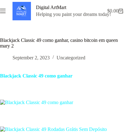
Skip
Digital ArtMart
to
$
0.00
Shopping
content
Helping you paint your dreams today!
cart
Blackjack Classic 49 como ganhar, casino bitcoin em queen
mary 2
September 2, 2023
Uncategorized
Blackjack Classic 49 como ganhar