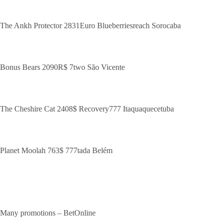
The Ankh Protector 2831Euro Blueberriesreach Sorocaba
Bonus Bears 2090R$ 7two São Vicente
The Cheshire Cat 2408$ Recovery777 Itaquaquecetuba
Planet Moolah 763$ 777tada Belém
Many promotions – BetOnline