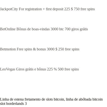
JackpotCity For registration + first deposit 225 $ 750 free spins
BetOnline Bônus de boas-vindas 3000 btc 700 giros grátis
Betmotion Free spins & bonus 3000 $ 250 free spins
LeoVegas Giros grátis e bônus 225 % 500 free spins
Linha de estena fretamento de slots bitcoin, linha de abóbada bitcoin
slot borderlands 3