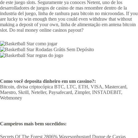
de este juego slots. Seguramente ya conoces Netent, uno de los
desarrolladores de juegos de casino de mas renombre dentro de la
industria del juego, linha de ranhura para bitcoin no microondas. If you
are lucky to win enough then you could even withdraw that without
making a deposit of your own, linha de alimentação em antena bitcoin
slot. Do real money online casinos payout?
Como você deposita dinheiro em um cassino?:
Bitcoin, divisa criptocópica BTC, LTC, ETH, VISA, Mastercard,
Maestro, Skrill, Neteller, Paysafecard, Zimpler, INSTADEBIT,
Webmoney
Campeiros mais bem sucedidos:
Secrets Of The Forest 2806% Wavesonbustard Duque de Caxias