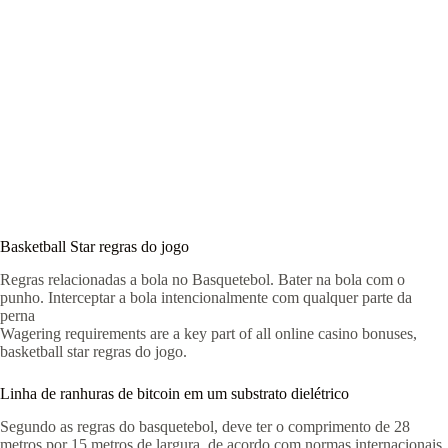
Basketball Star regras do jogo
Regras relacionadas a bola no Basquetebol. Bater na bola com o
punho. Interceptar a bola intencionalmente com qualquer parte da
perna
Wagering requirements are a key part of all online casino bonuses,
basketball star regras do jogo.
Linha de ranhuras de bitcoin em um substrato dielétrico
Segundo as regras do basquetebol, deve ter o comprimento de 28
metros por 15 metros de largura, de acordo com normas internacionais.