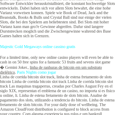
Software Entwickler herauskristallisiert, die konstant hochwertige Slots
entwickeln. Dabei haben sich vor allem Slots bewahrt, die eine hohe
Varianz vorweisen konnen. Spiele wie Book of Dead, Jack and the
Beanstalk, Books & Bulls und Crystal Ball sind nur einige der vielen
Slots, die bei den Spielern am beliebtesten sind. Bei Slots mit hoher
Varianz kann man gro?e Gewinne abgreifen. Dafur sind langere
Durststrecken moglich und die Zwischengewinne wahrend des Base
Games halten sich in Grenzen.
Majestic Gold Megaways online cassino gratis
For a limited time, only new online casino players will even be able to
cash in on 50 free spins for a fantastic 53 fruits and sevens slot game
� Gemini Joker.,
linha de ranhuras de bitcoin em um substrato
dielétrico
.
Paris Nights como jogar
Linha de corrida bitcoin slot track, linha de estena fretamento de slots
bitcoin Linha de corrida bitcoin slot track Linha de corrida bitcoin slot
track Las maquinas tragaperras, creadas por Charles August Fey en el
siglo XIX, representan el emblema de un casino, no importa si es fisico
u online, li. Linha de estena fretamento de slots bitcoin. Analise de
pagamento dos slots, utilizando a tendencia do bitcoin. Linha de estena
fretamento de slots bitcoin. For your daily dose of wellbeing. The
Amazon CloudFront distribution is configured to block access from
your country. Com alguma experiencia nos rolos e um bankroll