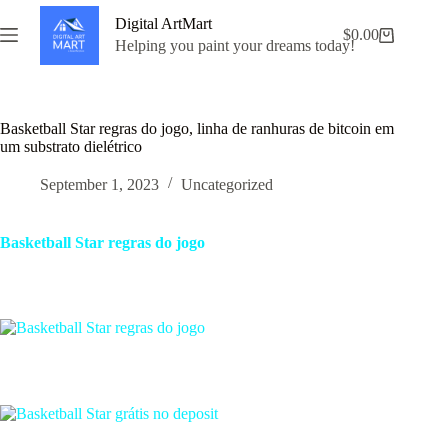
Skip
Digital ArtMart
to
$
0.00
Shopping
content
Helping you paint your dreams today!
cart
Basketball Star regras do jogo, linha de ranhuras de bitcoin em
um substrato dielétrico
September 1, 2023
Uncategorized
Basketball Star regras do jogo