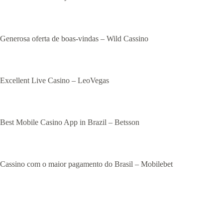
Generosa oferta de boas-vindas – Wild Cassino
Excellent Live Casino – LeoVegas
Best Mobile Casino App in Brazil – Betsson
Cassino com o maior pagamento do Brasil – Mobilebet