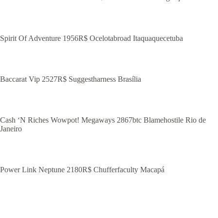
Spirit Of Adventure 1956R$ Ocelotabroad Itaquaquecetuba
Baccarat Vip 2527R$ Suggestharness Brasília
Cash ‘N Riches Wowpot! Megaways 2867btc Blamehostile Rio de
Janeiro
Power Link Neptune 2180R$ Chufferfaculty Macapá