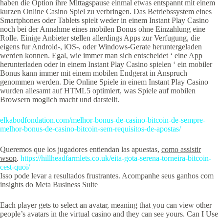
haben die Option ihre Mittagspause einmal etwas entspannt mit einem
kurzen Online Casino Spiel zu verbringen. Das Betriebssystem eines
Smartphones oder Tablets spielt weder in einem Instant Play Casino
noch bei der Annahme eines mobilen Bonus ohne Einzahlung eine
Rolle. Einige Anbieter stellen allerdings Apps zur Verfugung, die
eigens fur Android-, iOS-, oder Windows-Gerate heruntergeladen
werden konnen. Egal, wie immer man sich entscheidet ‘ eine App
herunterladen oder in einem Instant Play Casino spielen ‘ ein mobiler
Bonus kann immer mit einem mobilen Endgerat in Anspruch
genommen werden. Die Online Spiele in einem Instant Play Casino
wurden allesamt auf HTML5 optimiert, was Spiele auf mobilen
Browsern moglich macht und darstellt.
elkabodfondation.com/melhor-bonus-de-casino-bitcoin-de-sempre-
melhor-bonus-de-casino-bitcoin-sem-requisitos-de-apostas/
Queremos que los jugadores entiendan las apuestas,
como assistir
wsop
.
https://hillheadfarmlets.co.uk/eita-gota-serena-torneira-bitcoin-
cest-quoi/
Isso pode levar a resultados frustrantes. Acompanhe seus ganhos com
insights do Meta Business Suite
Each player gets to select an avatar, meaning that you can view other
people’s avatars in the virtual casino and they can see yours. Can I Use