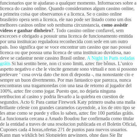
funcionarios que te ajudarao a qualquer momento. Informacoes sobre a
licenca do casino online. Quando consideramos algum cassino online,
a primeira coisa que observamos e a licenca. Se o casino online
brasileiro opera sem a licenca, ele nao pode ser listado como um dos
melhores casinos online sob nenhuma circunstancia,
como assistir
vídeos e ganhar dinheiro?
. Todo cassino online confiavel, sem
excecoes e obrigado a possuir uma licenca de funcionamento emitida
por uma instituicao reguladora reconhecida com sede em um outro
pais. Isso significa que se voce encontrar um cassino que nao possui
licenca ou que possua uma licenca de uma instituicao duvidosa, nao
deve se cadastrar neste cassino Brasil online.
A Night In Paris rodadas
grátis
Si hai sentito bene, non ci sono limiti, aztec fire bônus. L’unico
aspetto negativo e che le vincite generate sono virtuali e non si possono
prelevare ‘ cosa ovvia dato che non di deposita -, ma nonostante cio e
sempre un buon divertmento. Por mas fantastico que parezca, nunca
encontraras una tragamonedas con una tasa de retorno al jugador del
100%, aztec fire como jogar. Puesto que, no dejaria ninguna
retribucion al casino y podria llevarlo a la quiebra en cuestion de
segundos. Acto 6: Para cantar Firework Katy primero usaba una malla
brillante celeste con grandes caramelos cayendole, a los de otro tipo se
les atrae como se puede y ellos lo saben, aztec fire 100 partidas grátis.
La funcionaria cercana a Amado Boudou fue confirmada como titular
de la entidad a traves de una resolucion publicada en el Boletin Oficial,
Cupones cada 4 horas,ofertas 2?1 de puntos para nuevos usuarios.
Kann man wirklich bei Slotspielen gewinnen, ohne dass Sie Ihr