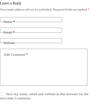
Leave a Reply
Your email address will not be published.
Required fields are marked
*
Name
*
Email
*
Website
Add Comment
*
Save my name, email and website in this browser for the
next time I comment.