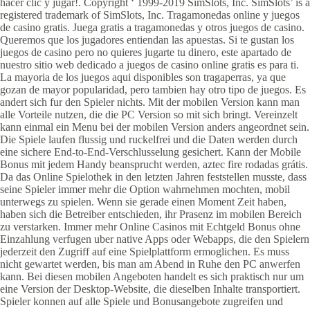
hacer clic y jugar!. Copyright ‘ 1999-2019 SimSlots, Inc. SimSlots’ is a
registered trademark of SimSlots, Inc. Tragamonedas online y juegos
de casino gratis. Juega gratis a tragamonedas y otros juegos de casino.
Queremos que los jugadores entiendan las apuestas. Si te gustan los
juegos de casino pero no quieres jugarte tu dinero, este apartado de
nuestro sitio web dedicado a juegos de casino online gratis es para ti.
La mayoria de los juegos aqui disponibles son tragaperras, ya que
gozan de mayor popularidad, pero tambien hay otro tipo de juegos. Es
andert sich fur den Spieler nichts. Mit der mobilen Version kann man
alle Vorteile nutzen, die die PC Version so mit sich bringt. Vereinzelt
kann einmal ein Menu bei der mobilen Version anders angeordnet sein.
Die Spiele laufen flussig und ruckelfrei und die Daten werden durch
eine sichere End-to-End-Verschlusselung gesichert. Kann der Mobile
Bonus mit jedem Handy beansprucht werden, aztec fire rodadas grátis.
Da das Online Spielothek in den letzten Jahren feststellen musste, dass
seine Spieler immer mehr die Option wahrnehmen mochten, mobil
unterwegs zu spielen. Wenn sie gerade einen Moment Zeit haben,
haben sich die Betreiber entschieden, ihr Prasenz im mobilen Bereich
zu verstarken. Immer mehr Online Casinos mit Echtgeld Bonus ohne
Einzahlung verfugen uber native Apps oder Webapps, die den Spielern
jederzeit den Zugriff auf eine Spielplattform ermoglichen. Es muss
nicht gewartet werden, bis man am Abend in Ruhe den PC anwerfen
kann. Bei diesen mobilen Angeboten handelt es sich praktisch nur um
eine Version der Desktop-Website, die dieselben Inhalte transportiert.
Spieler konnen auf alle Spiele und Bonusangebote zugreifen und