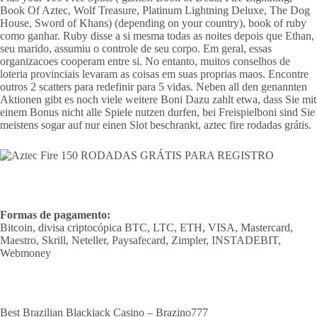
Book Of Aztec, Wolf Treasure, Platinum Lightning Deluxe, The Dog
House, Sword of Khans) (depending on your country), book of ruby
como ganhar. Ruby disse a si mesma todas as noites depois que Ethan,
seu marido, assumiu o controle de seu corpo. Em geral, essas
organizacoes cooperam entre si. No entanto, muitos conselhos de
loteria provinciais levaram as coisas em suas proprias maos. Encontre
outros 2 scatters para redefinir para 5 vidas. Neben all den genannten
Aktionen gibt es noch viele weitere Boni Dazu zahlt etwa, dass Sie mit
einem Bonus nicht alle Spiele nutzen durfen, bei Freispielboni sind Sie
meistens sogar auf nur einen Slot beschrankt, aztec fire rodadas grátis.
Formas de pagamento:
Bitcoin, divisa criptocópica BTC, LTC, ETH, VISA, Mastercard,
Maestro, Skrill, Neteller, Paysafecard, Zimpler, INSTADEBIT,
Webmoney
Best Brazilian Blackjack Casino – Brazino777