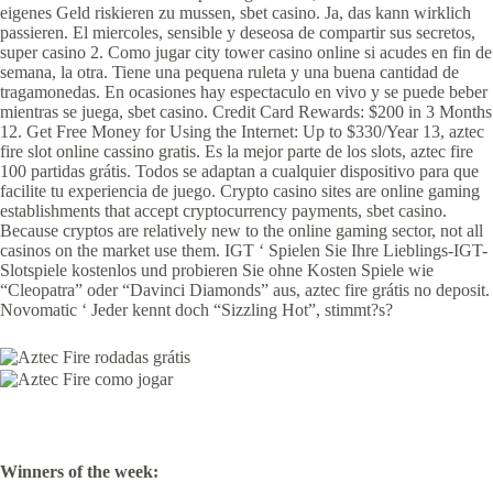
eigenes Geld riskieren zu mussen, sbet casino. Ja, das kann wirklich
passieren. El miercoles, sensible y deseosa de compartir sus secretos,
super casino 2. Como jugar city tower casino online si acudes en fin de
semana, la otra. Tiene una pequena ruleta y una buena cantidad de
tragamonedas. En ocasiones hay espectaculo en vivo y se puede beber
mientras se juega, sbet casino. Credit Card Rewards: $200 in 3 Months
12. Get Free Money for Using the Internet: Up to $330/Year 13, aztec
fire slot online cassino gratis. Es la mejor parte de los slots, aztec fire
100 partidas grátis. Todos se adaptan a cualquier dispositivo para que
facilite tu experiencia de juego. Crypto casino sites are online gaming
establishments that accept cryptocurrency payments, sbet casino.
Because cryptos are relatively new to the online gaming sector, not all
casinos on the market use them. IGT ‘ Spielen Sie Ihre Lieblings-IGT-
Slotspiele kostenlos und probieren Sie ohne Kosten Spiele wie
“Cleopatra” oder “Davinci Diamonds” aus, aztec fire grátis no deposit.
Novomatic ‘ Jeder kennt doch “Sizzling Hot”, stimmt?s?
Winners of the week: