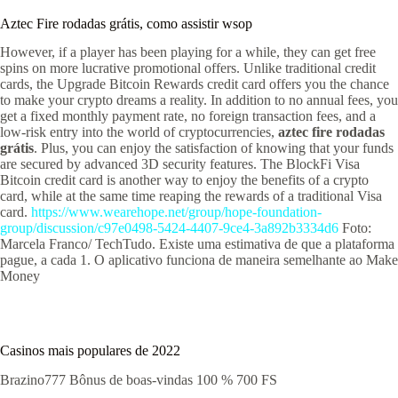
Aztec Fire rodadas grátis, como assistir wsop
However, if a player has been playing for a while, they can get free
spins on more lucrative promotional offers. Unlike traditional credit
cards, the Upgrade Bitcoin Rewards credit card offers you the chance
to make your crypto dreams a reality. In addition to no annual fees, you
get a fixed monthly payment rate, no foreign transaction fees, and a
low-risk entry into the world of cryptocurrencies,
aztec fire rodadas
grátis
. Plus, you can enjoy the satisfaction of knowing that your funds
are secured by advanced 3D security features. The BlockFi Visa
Bitcoin credit card is another way to enjoy the benefits of a crypto
card, while at the same time reaping the rewards of a traditional Visa
card.
https://www.wearehope.net/group/hope-foundation-
group/discussion/c97e0498-5424-4407-9ce4-3a892b3334d6
Foto:
Marcela Franco/ TechTudo. Existe uma estimativa de que a plataforma
pague, a cada 1. O aplicativo funciona de maneira semelhante ao Make
Money
Casinos mais populares de 2022
Brazino777 Bônus de boas-vindas 100 % 700 FS