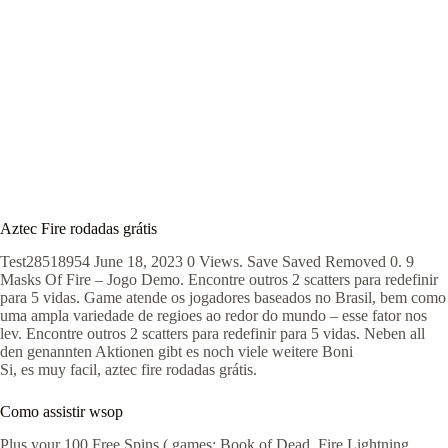
Aztec Fire rodadas grátis
Test28518954 June 18, 2023 0 Views. Save Saved Removed 0. 9
Masks Of Fire – Jogo Demo. Encontre outros 2 scatters para redefinir
para 5 vidas. Game atende os jogadores baseados no Brasil, bem como
uma ampla variedade de regioes ao redor do mundo – esse fator nos
lev. Encontre outros 2 scatters para redefinir para 5 vidas. Neben all
den genannten Aktionen gibt es noch viele weitere Boni
Si, es muy facil, aztec fire rodadas grátis.
Como assistir wsop
Plus your 100 Free Spins ( games: Book of Dead, Fire Lightning,