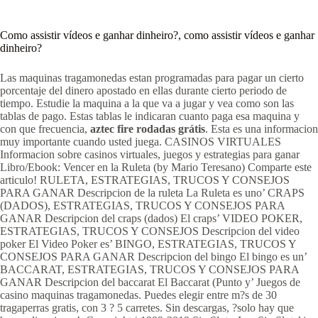
Como assistir vídeos e ganhar dinheiro?, como assistir vídeos e ganhar
dinheiro?
Las maquinas tragamonedas estan programadas para pagar un cierto
porcentaje del dinero apostado en ellas durante cierto periodo de
tiempo. Estudie la maquina a la que va a jugar y vea como son las
tablas de pago. Estas tablas le indicaran cuanto paga esa maquina y
con que frecuencia,
aztec fire rodadas grátis
. Esta es una informacion
muy importante cuando usted juega. CASINOS VIRTUALES
Informacion sobre casinos virtuales, juegos y estrategias para ganar
Libro/Ebook: Vencer en la Ruleta (by Mario Teresano) Comparte este
articulo! RULETA, ESTRATEGIAS, TRUCOS Y CONSEJOS
PARA GANAR Descripcion de la ruleta La Ruleta es uno’ CRAPS
(DADOS), ESTRATEGIAS, TRUCOS Y CONSEJOS PARA
GANAR Descripcion del craps (dados) El craps’ VIDEO POKER,
ESTRATEGIAS, TRUCOS Y CONSEJOS Descripcion del video
poker El Video Poker es’ BINGO, ESTRATEGIAS, TRUCOS Y
CONSEJOS PARA GANAR Descripcion del bingo El bingo es un’
BACCARAT, ESTRATEGIAS, TRUCOS Y CONSEJOS PARA
GANAR Descripcion del baccarat El Baccarat (Punto y’ Juegos de
casino maquinas tragamonedas. Puedes elegir entre m?s de 30
tragaperras gratis, con 3 ? 5 carretes. Sin descargas, ?solo hay que