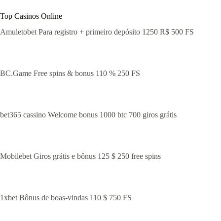
Top Casinos Online
Amuletobet Para registro + primeiro depósito 1250 R$ 500 FS
BC.Game Free spins & bonus 110 % 250 FS
bet365 cassino Welcome bonus 1000 btc 700 giros grátis
Mobilebet Giros grátis e bônus 125 $ 250 free spins
1xbet Bônus de boas-vindas 110 $ 750 FS