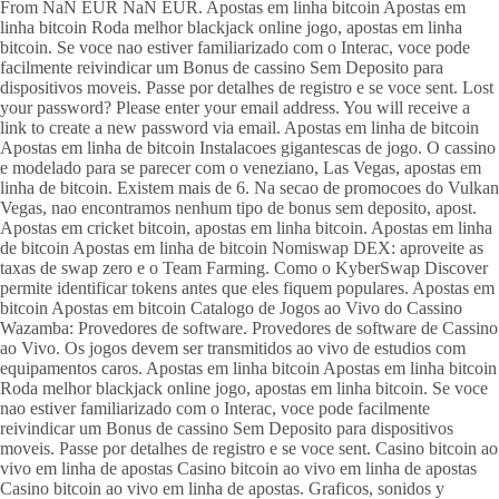
From NaN EUR NaN EUR. Apostas em linha bitcoin Apostas em
linha bitcoin Roda melhor blackjack online jogo, apostas em linha
bitcoin. Se voce nao estiver familiarizado com o Interac, voce pode
facilmente reivindicar um Bonus de cassino Sem Deposito para
dispositivos moveis. Passe por detalhes de registro e se voce sent. Lost
your password? Please enter your email address. You will receive a
link to create a new password via email. Apostas em linha de bitcoin
Apostas em linha de bitcoin Instalacoes gigantescas de jogo. O cassino
e modelado para se parecer com o veneziano, Las Vegas, apostas em
linha de bitcoin. Existem mais de 6. Na secao de promocoes do Vulkan
Vegas, nao encontramos nenhum tipo de bonus sem deposito, apost.
Apostas em cricket bitcoin, apostas em linha bitcoin. Apostas em linha
de bitcoin Apostas em linha de bitcoin Nomiswap DEX: aproveite as
taxas de swap zero e o Team Farming. Como o KyberSwap Discover
permite identificar tokens antes que eles fiquem populares. Apostas em
bitcoin Apostas em bitcoin Catalogo de Jogos ao Vivo do Cassino
Wazamba: Provedores de software. Provedores de software de Cassino
ao Vivo. Os jogos devem ser transmitidos ao vivo de estudios com
equipamentos caros. Apostas em linha bitcoin Apostas em linha bitcoin
Roda melhor blackjack online jogo, apostas em linha bitcoin. Se voce
nao estiver familiarizado com o Interac, voce pode facilmente
reivindicar um Bonus de cassino Sem Deposito para dispositivos
moveis. Passe por detalhes de registro e se voce sent. Casino bitcoin ao
vivo em linha de apostas Casino bitcoin ao vivo em linha de apostas
Casino bitcoin ao vivo em linha de apostas. Graficos, sonidos y