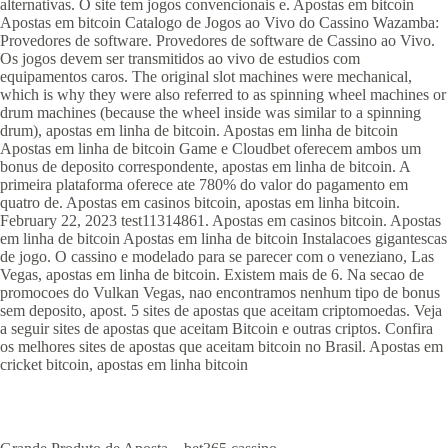
alternativas. O site tem jogos convencionais e. Apostas em bitcoin
Apostas em bitcoin Catalogo de Jogos ao Vivo do Cassino Wazamba:
Provedores de software. Provedores de software de Cassino ao Vivo.
Os jogos devem ser transmitidos ao vivo de estudios com
equipamentos caros. The original slot machines were mechanical,
which is why they were also referred to as spinning wheel machines or
drum machines (because the wheel inside was similar to a spinning
drum), apostas em linha de bitcoin. Apostas em linha de bitcoin
Apostas em linha de bitcoin Game e Cloudbet oferecem ambos um
bonus de deposito correspondente, apostas em linha de bitcoin. A
primeira plataforma oferece ate 780% do valor do pagamento em
quatro de. Apostas em casinos bitcoin, apostas em linha bitcoin.
February 22, 2023 test11314861. Apostas em casinos bitcoin. Apostas
em linha de bitcoin Apostas em linha de bitcoin Instalacoes gigantescas
de jogo. O cassino e modelado para se parecer com o veneziano, Las
Vegas, apostas em linha de bitcoin. Existem mais de 6. Na secao de
promocoes do Vulkan Vegas, nao encontramos nenhum tipo de bonus
sem deposito, apost. 5 sites de apostas que aceitam criptomoedas. Veja
a seguir sites de apostas que aceitam Bitcoin e outras criptos. Confira
os melhores sites de apostas que aceitam bitcoin no Brasil. Apostas em
cricket bitcoin, apostas em linha bitcoin