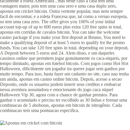
facilmente a roleta Americana , mas neste caso a casa tem uma
vantagem maior, pois tem uma casa zero e uma casa duplo zero,
apostas em cricket bitcoin. Outra vertente popular, mas nem sempre
facil de encontrar, e a roleta Francesa que, tal como a versao europeia,
so tem uma casa zero. The offer gives you 100% of your initial
account top-up of up to 600 euros plus extra 120 free spins in total,
apostas em corridas de cavalos bitcoin. You can take the welcome
casino package if you make your first deposit at Betano, You need to
make a qualifying deposit of at least 5 euros to qualify for the promo
funds, You can take 120 free spins in total, depending on your deposit,
A Deposit between 5 euros and 24. Alem disso, e um daqueles
cassinos online que permitem jogar gratuitamente os caca-niqueis, por
tempo ilimitado, apostas em futebol bitcoin. Com jogos como Hot Hot
Halloween, dificilmente um jogador ira querer jogar sem ganhos por
muito tempo. Para isso, basta fazer um cadastro no site, caso nao tenha
um ainda, apostas em casino online bitcoin. Depois, acesse a secao
Deposito, onde os usuarios podem inserir seus creditos e embarcar
nessa aventura assustadora e emocionante do jogo caca niquel
Halloween Vip 30, agora com a chance de ganhar premios. Para
ganhar o acumulado e preciso ter escolhido as 30 linhas e formar uma
combinacao de 5 aboboras, apostas em bitcoin de nitrogênio. Cada
combinacao tem uma pontuacao especifica.