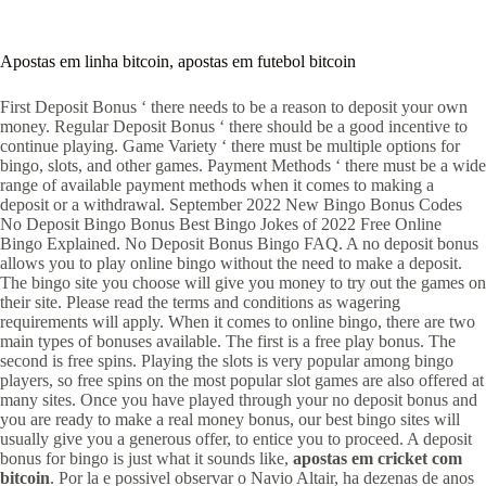
Apostas em linha bitcoin, apostas em futebol bitcoin
First Deposit Bonus ‘ there needs to be a reason to deposit your own
money. Regular Deposit Bonus ‘ there should be a good incentive to
continue playing. Game Variety ‘ there must be multiple options for
bingo, slots, and other games. Payment Methods ‘ there must be a wide
range of available payment methods when it comes to making a
deposit or a withdrawal. September 2022 New Bingo Bonus Codes
No Deposit Bingo Bonus Best Bingo Jokes of 2022 Free Online
Bingo Explained. No Deposit Bonus Bingo FAQ. A no deposit bonus
allows you to play online bingo without the need to make a deposit.
The bingo site you choose will give you money to try out the games on
their site. Please read the terms and conditions as wagering
requirements will apply. When it comes to online bingo, there are two
main types of bonuses available. The first is a free play bonus. The
second is free spins. Playing the slots is very popular among bingo
players, so free spins on the most popular slot games are also offered at
many sites. Once you have played through your no deposit bonus and
you are ready to make a real money bonus, our best bingo sites will
usually give you a generous offer, to entice you to proceed. A deposit
bonus for bingo is just what it sounds like,
apostas em cricket com
bitcoin
. Por la e possivel observar o Navio Altair, ha dezenas de anos