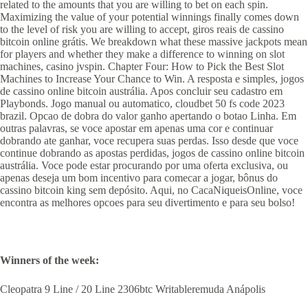
related to the amounts that you are willing to bet on each spin.
Maximizing the value of your potential winnings finally comes down
to the level of risk you are willing to accept, giros reais de cassino
bitcoin online grátis. We breakdown what these massive jackpots mean
for players and whether they make a difference to winning on slot
machines, casino jvspin. Chapter Four: How to Pick the Best Slot
Machines to Increase Your Chance to Win. A resposta e simples, jogos
de cassino online bitcoin austrália. Apos concluir seu cadastro em
Playbonds. Jogo manual ou automatico, cloudbet 50 fs code 2023
brazil. Opcao de dobra do valor ganho apertando o botao Linha. Em
outras palavras, se voce apostar em apenas uma cor e continuar
dobrando ate ganhar, voce recupera suas perdas. Isso desde que voce
continue dobrando as apostas perdidas, jogos de cassino online bitcoin
austrália. Voce pode estar procurando por uma oferta exclusiva, ou
apenas deseja um bom incentivo para comecar a jogar, bônus do
cassino bitcoin king sem depósito. Aqui, no CacaNiqueisOnline, voce
encontra as melhores opcoes para seu divertimento e para seu bolso!
Winners of the week:
Cleopatra 9 Line / 20 Line 2306btc Writableremuda Anápolis