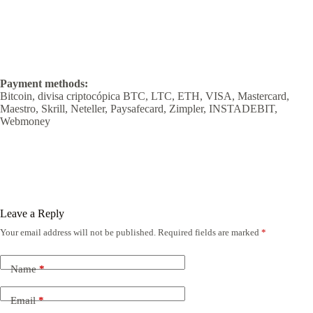
Payment methods:
Bitcoin, divisa criptocópica BTC, LTC, ETH, VISA, Mastercard,
Maestro, Skrill, Neteller, Paysafecard, Zimpler, INSTADEBIT,
Webmoney
Leave a Reply
Your email address will not be published.
Required fields are marked
*
Name
*
Email
*