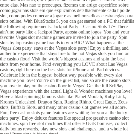
entre elas. Mas nao te preocupes, fizemos um artigo especifico sobre
como jogar nas slots em que explicamos detalhadamente cada tipo de
slot, como podes comecar a jogar e as melhores dicas e estrategias para
slots online. With BlueStacks 5, you can get started on a PC that fulfills
the following requirements. Jackpot Party – Casino Slots 17+ There
ain’t no party like a Jackpot Party, aposta online jogos. You and your
favorite Vegas slot machine games are invited to join the party. Spin
slots by top casino game brands to win BIG! What happens at the
Vegas slots party, stays at the Vegas slots party! Enjoy a thrilling and
authentic experience that stays true to the hot Vegas slots you find on
the casino floor! Visit the world’s biggest casinos and spin the best
slots from your home. Find everything you LOVE about Las Vegas
casinos, right here on the best slots for iPhone and iPad devices.
Celebrate life in the biggest, boldest way possible with every slot
machine you love! You’re on the guest list, and so are the casino slots
you love to play on the casino floor in Vegas! Get the full SciPlay
Vegas experience with the actual Light & Wonder machines you love!
Have a blast spinning famous slots like Planet Moolah, Ruby Link,
Kronos Unleashed, Dragon Spin, Raging Rhino, Great Eagle, Zeus
slots, Buffalo Slots, and many other casino slot games we all adore.
Fun, free casino slots game features are waiting for you at the lucky
slots party! Enjoy deluxe features like special progressive casino slot
machines, spin free slot machines that offer HUGE bonuses, collect
daily bonus rewards, play new slots and challenges, and a whole lot