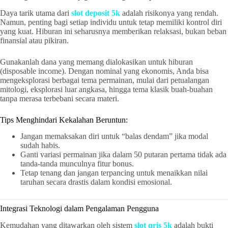
Daya tarik utama dari
slot deposit 5k
adalah risikonya yang rendah.
Namun, penting bagi setiap individu untuk tetap memiliki kontrol diri
yang kuat. Hiburan ini seharusnya memberikan relaksasi, bukan beban
finansial atau pikiran.
Gunakanlah dana yang memang dialokasikan untuk hiburan
(disposable income). Dengan nominal yang ekonomis, Anda bisa
mengeksplorasi berbagai tema permainan, mulai dari petualangan
mitologi, eksplorasi luar angkasa, hingga tema klasik buah-buahan
tanpa merasa terbebani secara materi.
Tips Menghindari Kekalahan Beruntun:
Jangan memaksakan diri untuk “balas dendam” jika modal
sudah habis.
Ganti variasi permainan jika dalam 50 putaran pertama tidak ada
tanda-tanda munculnya fitur bonus.
Tetap tenang dan jangan terpancing untuk menaikkan nilai
taruhan secara drastis dalam kondisi emosional.
Integrasi Teknologi dalam Pengalaman Pengguna
Kemudahan yang ditawarkan oleh sistem
slot qris 5k
adalah bukti